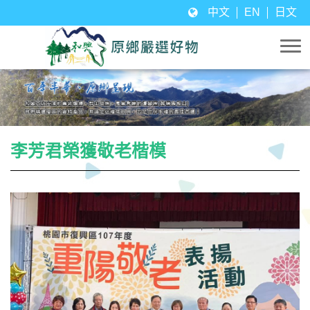
中文
EN
日文
李芳君榮獲敬老楷模