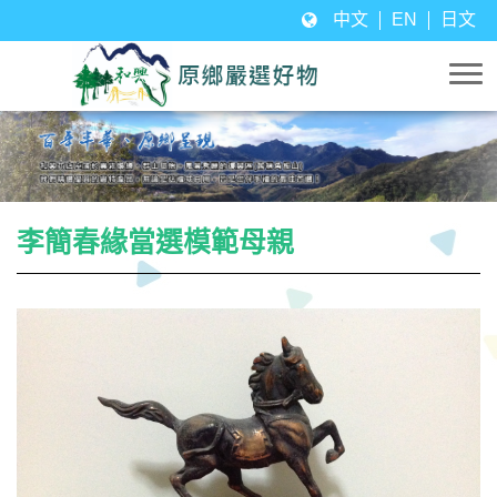
中文
EN
日文
李簡春緣當選模範母親