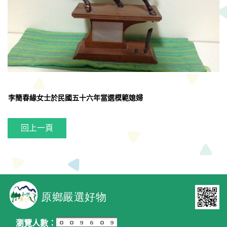
李簡春緣女士於民國五十六年當選模範媳婦
回上一頁
瀏覽人數：