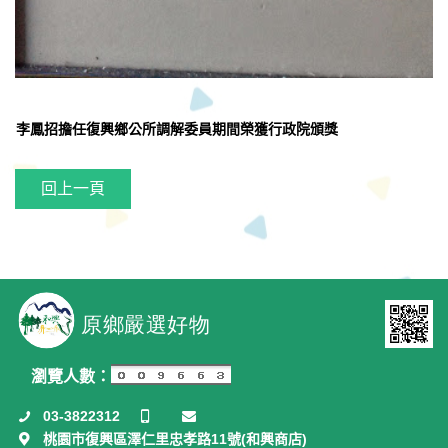
李鳳招擔任復興鄉公所調解委員期間榮獲行政院頒獎
回上一頁
瀏覽人數：
03-3822312
桃園市復興區澤仁里忠孝路11號(和興商店)